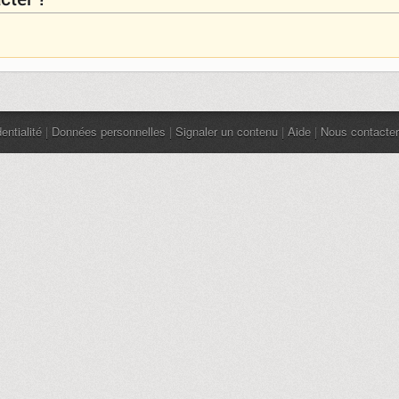
entialité
|
Données personnelles
|
Signaler un contenu
|
Aide
|
Nous contacter