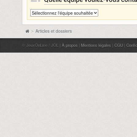
Articles et dossiers
>
© JeuxOnLine / JOL |
À propos
|
Mentions légales
|
CGU
|
Confid