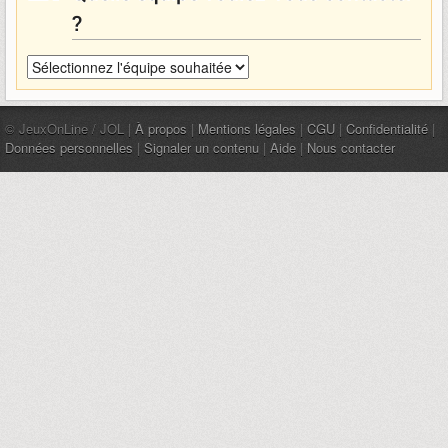
?
© JeuxOnLine / JOL |
À propos
|
Mentions légales
|
CGU
|
Confidentialité
|
Données personnelles
|
Signaler un contenu
|
Aide
|
Nous contacter