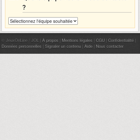
?
© JeuxOnLine / JOL |
À propos
|
Mentions légales
|
CGU
|
Confidentialité
|
Données personnelles
|
Signaler un contenu
|
Aide
|
Nous contacter