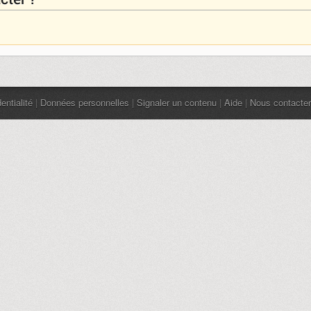
entialité
|
Données personnelles
|
Signaler un contenu
|
Aide
|
Nous contacter