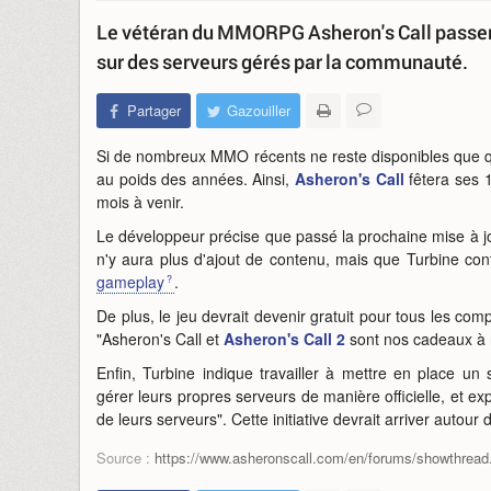
Le vétéran du MMORPG Asheron's Call passera
sur des serveurs gérés par la communauté.
Partager
Gazouiller
Si de nombreux MMO récents ne reste disponibles que qu
au poids des années. Ainsi,
Asheron's Call
fêtera ses 
mois à venir.
Le développeur précise que passé la prochaine mise à jou
n'y aura plus d'ajout de contenu, mais que Turbine cont
gameplay
.
De plus, le jeu devrait devenir gratuit pour tous les co
"Asheron's Call et
Asheron's Call 2
sont nos cadeaux à 
Enfin, Turbine indique travailler à mettre en place 
gérer leurs propres serveurs de manière officielle, et e
de leurs serveurs". Cette initiative devrait arriver autour 
Source :
https://www.asheronscall.com/en/forums/showthread