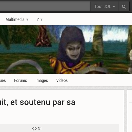
Tout JOL
Multimédia
?
ques
Forums
Images
Vidéos
it, et soutenu par sa
31