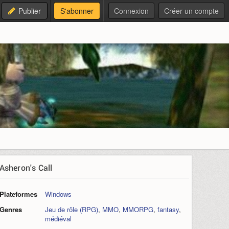
Publier
S'abonner
Connexion
Créer un compte
Asheron's Call
Plateformes
Windows
Genres
Jeu de rôle (RPG)
,
MMO
,
MMORPG
,
fantasy
,
médiéval