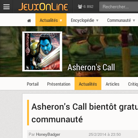
6 892
Actualités
Encyclopédie
Communauté
Asheron's Call
Portail
Présentation
Actualités
Articles
Criti
Asheron's Call bientôt gratu
communauté
Par
HoneyBadger
25/2/2014 à 23:50