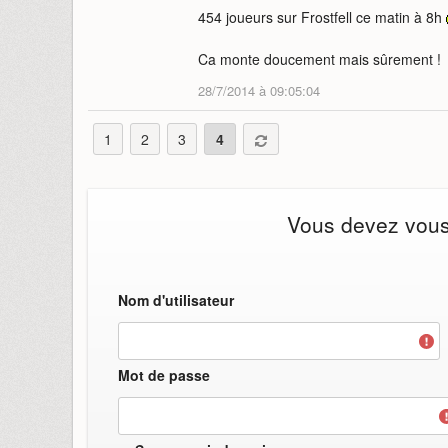
454 joueurs sur Frostfell ce matin à 8h
Ca monte doucement mais sûrement !
28/7/2014 à 09:05:04
1
2
3
4
Vous devez vous i
Nom d'utilisateur
Mot de passe