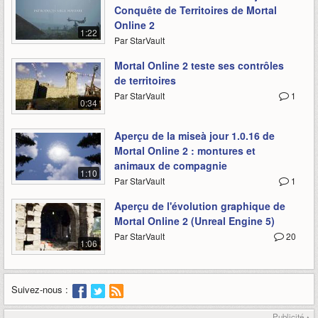
Conquête de Territoires de Mortal
Online 2
1:22
Par StarVault
Mortal Online 2 teste ses contrôles
de territoires
Par StarVault
1
0:34
Aperçu de la miseà jour 1.0.16 de
Mortal Online 2 : montures et
animaux de compagnie
1:10
Par StarVault
1
Aperçu de l'évolution graphique de
Mortal Online 2 (Unreal Engine 5)
Par StarVault
20
1:06
Suivez-nous :
Publicité ▴