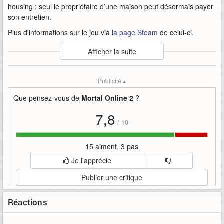
housing : seul le propriétaire d’une maison peut désormais payer
son entretien.
Plus d'informations sur le jeu via
la page Steam
de celui-ci.
Auteur
:
Star Vault AB
Afficher la suite
Mise en ligne par
:
Andy
Mots-clefs
:
2
à
bande-annonce
disponible
jour
mise
Publicité ▴
mortal
mortal-online-ii-mortal-online-2
online
sarducaa
star-vault-ab
Que pensez-vous de
Mortal Online 2
?
7,8
/
10
15 aiment, 3 pas
Je l'apprécie
Publier une critique
Réactions