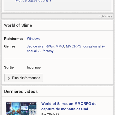
Mot de passe oublié ?
Publicité ▴
World of Slime
Plateformes
Windows
Genres
Jeu de rôle (RPG)
,
MMO
,
MMORPG
,
occasionnel («
casual »)
,
fantasy
Sortie
Inconnue
Plus d'informations
Dernières vidéos
World of Slime, un MMORPG de
capture de monstre casual
Par TEAM42