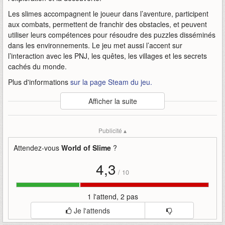
Les slimes accompagnent le joueur dans l’aventure, participent
aux combats, permettent de franchir des obstacles, et peuvent
utiliser leurs compétences pour résoudre des puzzles disséminés
dans les environnements. Le jeu met aussi l’accent sur
l’interaction avec les PNJ, les quêtes, les villages et les secrets
cachés du monde.
Plus d'informations
sur la page Steam du jeu.
Auteur
:
TEAM42
Afficher la suite
Mise en ligne par
:
Andy
Mots-clefs
:
bande-annonce
capture
casual
mmorpg
Publicité ▴
monstre
of
slime
team42
world
world-of-slime
Attendez-vous
World of Slime
?
4,3
/
10
1 l'attend, 2 pas
Je l'attends