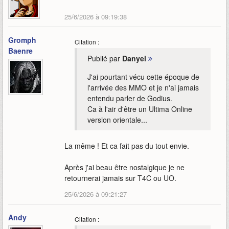
25/6/2026 à 09:19:38
Gromph
Citation :
Baenre
Publié par
Danyel
J'ai pourtant vécu cette époque de
l'arrivée des MMO et je n'ai jamais
entendu parler de Godius.
Ca à l'air d'être un Ultima Online
version orientale...
La même ! Et ca fait pas du tout envie.
Après j'ai beau être nostalgique je ne
retournerai jamais sur T4C ou UO.
25/6/2026 à 09:21:27
Andy
Citation :