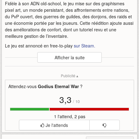
Fidèle à son ADN old-school, le jeu mise sur des graphismes
pixel art, un monde persistant, des affrontements entre nations,
du PvP ouvert, des guerres de guildes, des donjons, des raids et
une économie portée par les joueurs. Cette réédition ajoute aussi
des améliorations de confort, dont un tutoriel revu et une
meilleure gestion de l’inventaire.
Le jeu est annoncé en free-to-play
sur Steam.
Auteur
:
playinworld
Afficher la suite
Mise en ligne par
:
Andy
Mots-clefs
:
90
années
bande-annonce
eternal
godius
Publicité ▴
godius-eternal-war
mmorpg
playinworld
revient
steam
war
Attendez-vous
Godius Eternal War
?
3,3
/
10
1 l'attend, 2 pas
Je l'attends