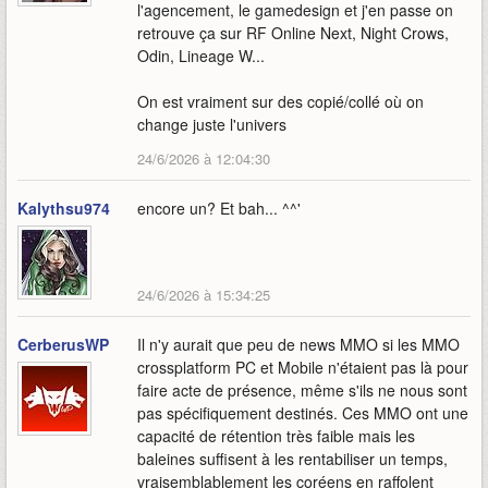
l'agencement, le gamedesign et j'en passe on
retrouve ça sur RF Online Next, Night Crows,
Odin, Lineage W...
On est vraiment sur des copié/collé où on
change juste l'univers
24/6/2026 à 12:04:30
Kalythsu974
encore un? Et bah... ^^'
24/6/2026 à 15:34:25
CerberusWP
Il n'y aurait que peu de news MMO si les MMO
crossplatform PC et Mobile n'étaient pas là pour
faire acte de présence, même s'ils ne nous sont
pas spécifiquement destinés. Ces MMO ont une
capacité de rétention très faible mais les
baleines suffisent à les rentabiliser un temps,
vraisemblablement les coréens en raffolent