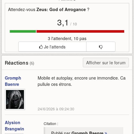
corée-du-sud
extrait
gameplay
god
god-of-arrogance
illustre
mmorpg
of
premier
Attendez-vous
Zeus: God of Arrogance
?
zeus
3,1
/
10
3 l'attendent, 10 pas
Je l'attends
Réactions
Afficher sur le forum
(6)
Gromph
Mobile et autoplay, encore une immondice. Ca
Baenre
pullule ces étrons.
24/6/2026 à 09:24:30
Alysion
Citation :
Brangwin
Publié par
Gromph Baenre