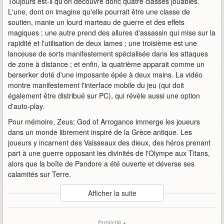
Toujours est-il qu'on découvre donc quatre classes jouables.
L'une, dont on imagine qu'elle pourrait être une classe de
soutien, manie un lourd marteau de guerre et des effets
magiques ; une autre prend des allures d'assassin qui mise sur la
rapidité et l'utilisation de deux lames ; une troisième est une
lanceuse de sorts manifestement spécialisée dans les attaques
de zone à distance ; et enfin, la quatrième apparait comme un
berserker doté d'une imposante épée à deux mains. La vidéo
montre manifestement l'interface mobile du jeu (qui doit
également être distribué sur PC), qui révèle aussi une option
d'auto-play.
Pour mémoire, Zeus: God of Arrogance immerge les joueurs
dans un monde librement inspiré de la Grèce antique. Les
joueurs y incarnent des Vaisseaux des dieux, des héros prenant
part à une guerre opposant les divinités de l'Olympe aux Titans,
alors que la boîte de Pandore a été ouverte et déverse ses
calamités sur Terre.
Auteur
:
AButton / Com2US
Afficher la suite
Mise en ligne par
:
Uther
Mots-clefs
:
abutton
arrogance
asie
classes
com2us
Publicité ▴