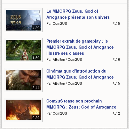
Le MMORPG Zeus: God of
Arrogance présente son univers
Par Com2US
5
4:39
Premier extrait de gameplay : le
MMORPG Zeus: God of Arrogance
illustre ses classes
1:59
Par AButton / Com2US
6
Cinématique d'introduction du
MMORPG Zeus: God of Arrogance
Par AButton / Com2US
5
3:44
Com2uS tease son prochain
MMORPG : Zeus: God of Arrogance
Par Com2US
2
0:29