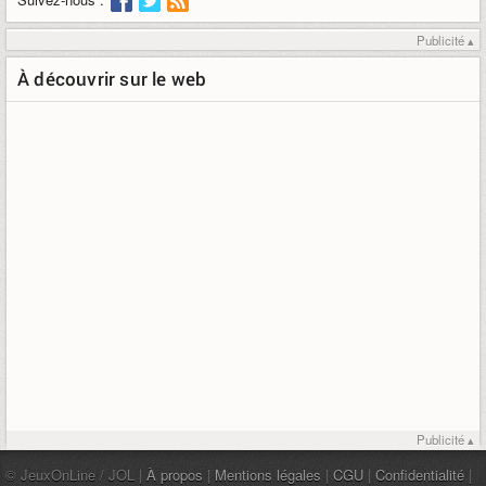
Publicité ▴
À découvrir sur le web
Publicité ▴
© JeuxOnLine / JOL |
À propos
|
Mentions légales
|
CGU
|
Confidentialité
|