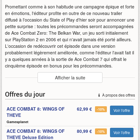
Promettant comme à son habitude une campagne épique et forte
en émotions, l'éditeur profite en outre de ce nouveau trailer
diffusé à l'occasion du State of Play d'hier soir pour annoncer une
petite surprise : toutes les précommandes seront accompagnées
de Ace Combat Zero: The Belkan War, un jeu sorti initialement
sur PlayStation 2 en 2006 et qui n'avait jamais été porté ailleurs.
L'occasion de redécouvrir cet épisode dans une version
probablement légèrement améliorée, comme l'éditeur l'avait fait il
y a quelques années à la sortie de Ace Combat 7 qui offrait le
cinquième épisode en bonus pour les précommandes.
Auteur
:
Bandai Namco
Afficher la suite
Mise en ligne par
:
Hachim0n
Mots-clefs
:
8
2026
ace
ace-combat-8
annonce
Offres du jour
À propos des offres
bandai-namco
bande-annonce
belkan
combat
date
juin
of
play
retour
sortie
state
the
ACE COMBAT 8: WINGS OF
62,99 €
theve
war
wings
wings-of-theve
zero
-10%
Voir l'offre
THEVE
Gamesplanet
ACE COMBAT 8: WINGS OF
80,99 €
-10%
Voir l'offre
THEVE Deluxe Edition