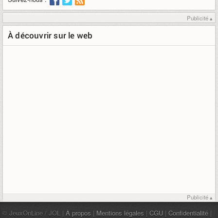
Publicité ▴
À découvrir sur le web
Publicité ▴
© JeuxOnLine / JOL |
À propos
|
Mentions légales
|
CGU
|
Confidentialité
|