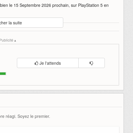
 bien le 15 Septembre 2026 prochain, sur PlayStation 5 en
cher la suite
vel
marvels-wolverine
montre
of
play
playstation
septembre
Publicité ▴
Je l'attends
e réagi. Soyez le premier.