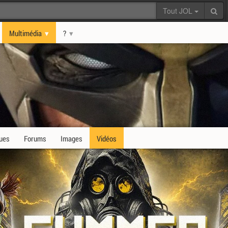
Tout JOL
Multimédia
?
ques
Forums
Images
Vidéos