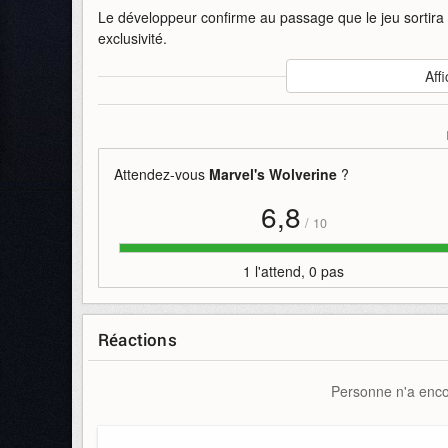
Le développeur confirme au passage que le jeu sortira
exclusivité.
Auteur
:
PlayStation
Affi
Mise en ligne par
:
Hachim0n
Mots-clefs
:
15
2026
combats
gameplay
juin
mar
sortie
state
wolverine
Attendez-vous
Marvel's Wolverine
?
6,8
/
10
1 l'attend, 0 pas
Réactions
Personne n'a encor