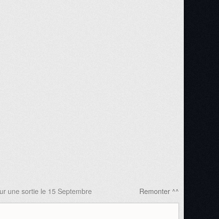
ur une sortie le 15 Septembre
Remonter ^^