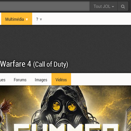
Tout JOL
Multimédia
?
 Warfare 4
(Call of Duty)
ques
Forums
Images
Vidéos