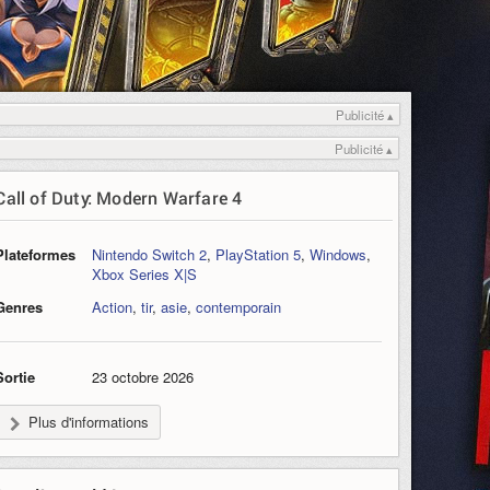
Publicité ▴
Publicité ▴
Call of Duty: Modern Warfare 4
Plateformes
Nintendo Switch 2
,
PlayStation 5
,
Windows
,
Xbox Series X|S
Genres
Action
,
tir
,
asie
,
contemporain
Sortie
23 octobre 2026
Plus d'informations