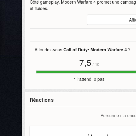
Côté gameplay, Modern Warfare 4 promet une campagne
et fluides.
Auteur
:
Activision et Infinity Ward
Affi
Mise en ligne par
:
Andy
Mots-clefs
:
4
activision-et-infinity-ward
bande-ann
révélation
warfare
Attendez-vous
Call of Duty: Modern Warfare 4
?
7,5
/
10
1 l'attend, 0 pas
Réactions
Personne n'a encor