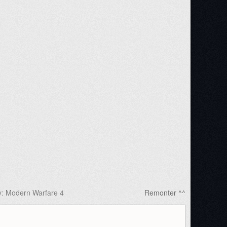
y: Modern Warfare 4
Remonter ^^