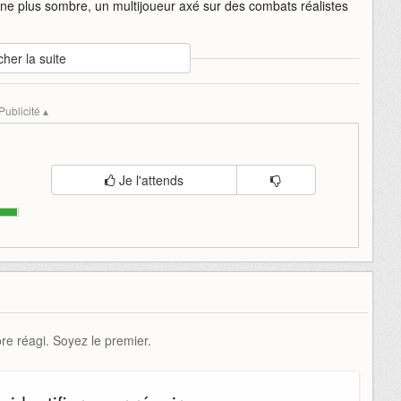
 plus sombre, un multijoueur axé sur des combats réalistes
cher la suite
once
call
call-of-duty
duty
modern
modern-warfare-4
of
Publicité ▴
Je l'attends
e réagi. Soyez le premier.