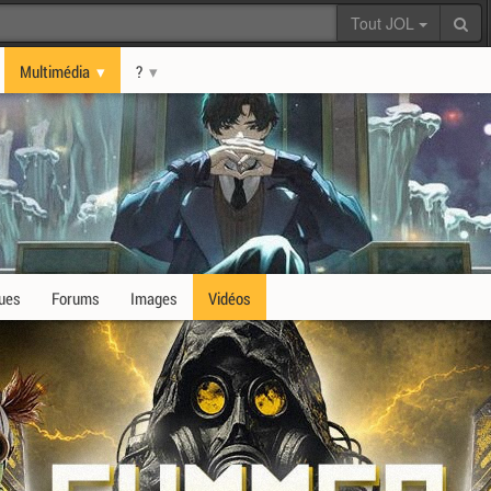
Tout JOL
Multimédia
?
ques
Forums
Images
Vidéos