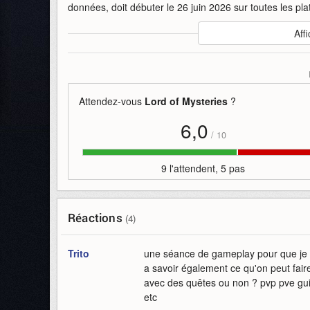
données, doit débuter le 26 juin 2026 sur toutes les pl
Auteur
:
SPARK NEXA
Affi
Mise en ligne par
:
Andy
Mots-clefs
:
cinématique
lord
lord-of-mysteries
mm
Attendez-vous
Lord of Mysteries
?
6,0
/
10
9 l'attendent, 5 pas
Réactions
(4)
Trito
une séance de gameplay pour que je m
a savoir également ce qu'on peut faire
avec des quêtes ou non ? pvp pve guil
etc