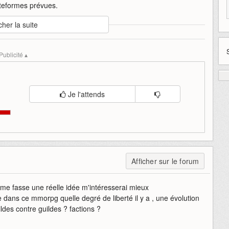
ateformes prévues.
cher la suite
orpg
mysteries
nouvelle
of
spark-nexa
the
Publicité ▴
Je l'attends
Afficher sur le forum
e fasse une réelle idée m'intéresserai mieux
 dans ce mmorpg quelle degré de liberté il y a , une évolution
des contre guildes ? factions ?