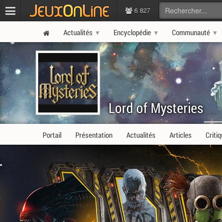
6 827
Actualités
Encyclopédie
Communauté
Lord of Mysteries
Portail
Présentation
Actualités
Articles
Criti