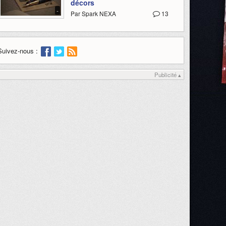
décors
-
Par Spark NEXA
13
Suivez-nous :
Publicité ▴