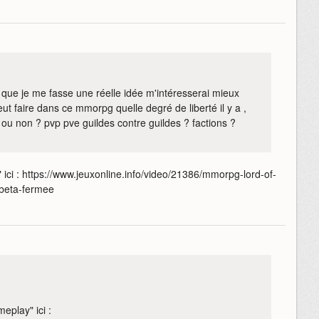
ue je me fasse une réelle idée m'intéresserai mieux
ut faire dans ce mmorpg quelle degré de liberté il y a ,
ou non ? pvp pve guildes contre guildes ? factions ?
 ici : https://www.jeuxonline.info/video/21386/mmorpg-lord-of-
-beta-fermee
eplay" ici :