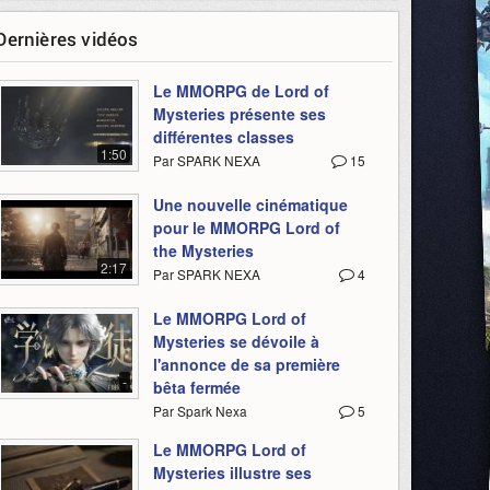
Dernières vidéos
Le MMORPG de Lord of
Mysteries présente ses
différentes classes
1:50
Par SPARK NEXA
15
Une nouvelle cinématique
pour le MMORPG Lord of
the Mysteries
2:17
Par SPARK NEXA
4
Le MMORPG Lord of
Mysteries se dévoile à
l'annonce de sa première
-
bêta fermée
Par Spark Nexa
5
Le MMORPG Lord of
Mysteries illustre ses