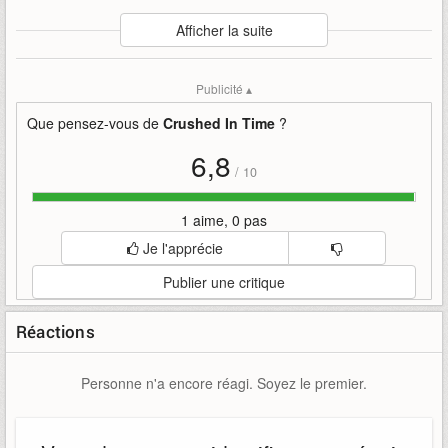
Auteur
:
Draw Me A Pixel
Afficher la suite
Mise en ligne par
:
NeoGrifteR
Mots-clefs
:
bande-annonce
crushed
crushed-in-time
Publicité ▴
disponible
draw-me-a-pixel
in
time
Que pensez-vous de
Crushed In Time
?
6,8
/
10
1 aime, 0 pas
Je l'apprécie
Publier une critique
Réactions
Personne n'a encore réagi. Soyez le premier.