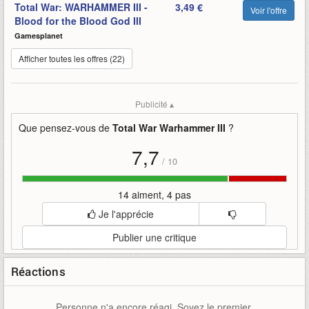
Total War: WARHAMMER III -
3,49 €
Voir l'offre
Blood for the Blood God III
Gamesplanet
Afficher toutes les offres (22)
Publicité ▴
Que pensez-vous de
Total War Warhammer III
?
7,7
/
10
14 aiment, 4 pas
Je l'apprécie
Publier une critique
Réactions
Personne n'a encore réagi. Soyez le premier.