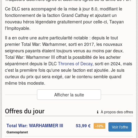
Ce DLC sera accompagné de la mise à jour 8.0, modifiant le
fonctionnement de la faction Grand Cathay et ajoutant un
nouveau héros légendaire gratuitement pour celle-ci, Taoyan
l'Impitoyable.
Il a en outre une autre particularité notable : depuis le tout
premier Total War: Warhammer, sorti en 2017, les nouveaux
seigneurs payants étaient toujours venus au moins par deux.
Total War: Warhammer III offrait la possibilité de les acheter
séparément depuis le DLC
Thrones of Decay
, sorti en 2024, mais
c'est la première fois qu'une seule faction est ajoutée. Je suis
curieux du prix qui sera exigé, car le contenu semble quand
même très modeste.
Auteur
:
Sega
Afficher la suite
Mise en ligne par
:
Alandring
Mots-clefs
:
21
2026
bande-annonce
bhashiva
dlc
iii
mai
Offres du jour
À propos des offres
payant
rejoindra
sega
tant
total
total-war-warhammer-3-total-war-warhammer-iii
Total War: WARHAMMER III
53,99 €
war
warhammer
-10%
Voir l'offre
Gamesplanet