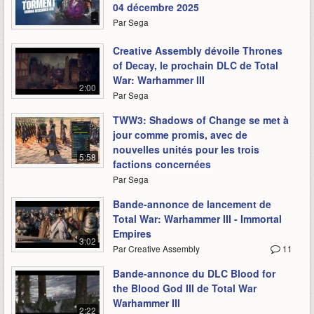
04 décembre 2025
-
Par Sega
Creative Assembly dévoile Thrones
of Decay, le prochain DLC de Total
War: Warhammer III
2:00
Par Sega
TWW3: Shadows of Change se met à
jour comme promis, avec de
nouvelles unités pour les trois
5:58
factions concernées
Par Sega
Bande-annonce de lancement de
Total War: Warhammer III - Immortal
Empires
3:02
Par Creative Assembly
11
Bande-annonce du DLC Blood for
the Blood God III de Total War
Warhammer III
2:22