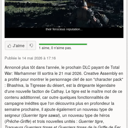
J'aime
1 aime, 0 n'aime pas.
Publiée le 14 mai 2026 à 17:16
Annoncé plus tôt dans l'année, le prochain DLC payant de Total
War: Warhammer III sortira le 21 mai 2026. Creative Assembly en
a profité pour montrer le personnage clef de son "character pack"
: Bhashiva, la Tigresse du désert, est la dirigeante légendaire
d'une nouvelle faction de Cathay. Le tigre est le maître mot de ce
contenu additionnel, car outre quelques fonctionnalités de
campagne inédites que l'on découvrira plus en profondeur la
semaine prochaine, il ajoute également un nouveau type de
seigneur (
Guerrier tigre sawai
), un nouveau type de héros
(
Prêche-Griffe
) et trois nouvelles unités :
Guerrier tigre
,
Traqueurs Guerriers tigre
s et
Guerriers tigres de la Griffe de Fer
.