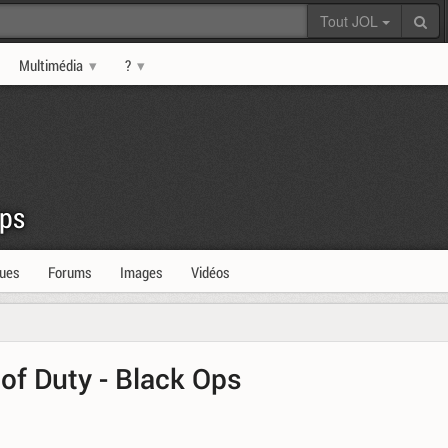
Tout JOL
Multimédia
?
Ops
ques
Forums
Images
Vidéos
 of Duty - Black Ops