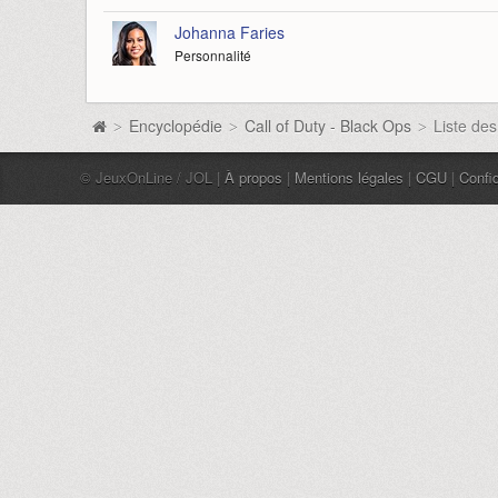
Johanna Faries
Personnalité
Encyclopédie
Call of Duty - Black Ops
Liste des
>
>
>
© JeuxOnLine / JOL |
À propos
|
Mentions légales
|
CGU
|
Confid