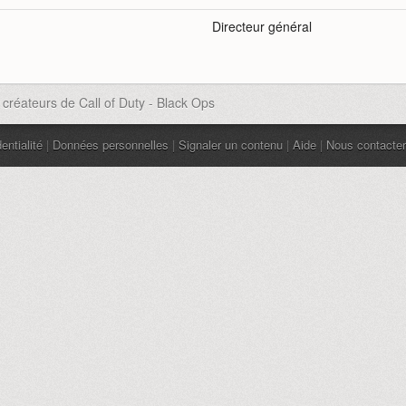
Directeur général
 créateurs de Call of Duty - Black Ops
entialité
|
Données personnelles
|
Signaler un contenu
|
Aide
|
Nous contacter