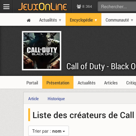
8 364
Actualités
Encyclopédie
Communauté
Call of Duty - Black 
Portail
Présentation
Actualités
Articles
Criti
Article
Historique
Liste des créateurs de Call
Trier par :
nom