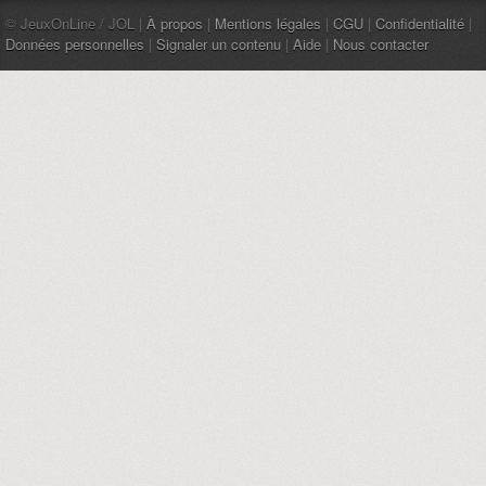
© JeuxOnLine / JOL |
À propos
|
Mentions légales
|
CGU
|
Confidentialité
|
Données personnelles
|
Signaler un contenu
|
Aide
|
Nous contacter