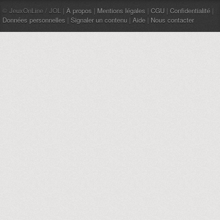
© JeuxOnLine / JOL |
À propos
|
Mentions légales
|
CGU
|
Confidentialité
|
Données personnelles
|
Signaler un contenu
|
Aide
|
Nous contacter