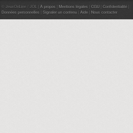
© JeuxOnLine / JOL |
À propos
|
Mentions légales
|
CGU
|
Confidentialité
|
Données personnelles
|
Signaler un contenu
|
Aide
|
Nous contacter