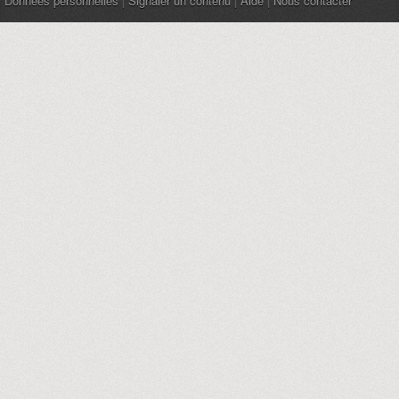
Données personnelles
|
Signaler un contenu
|
Aide
|
Nous contacter