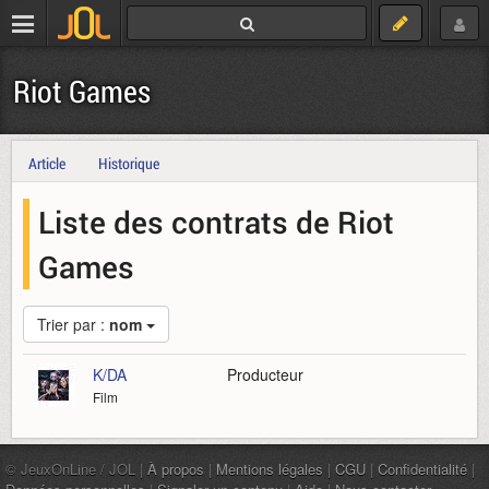
Riot Games
Article
Historique
Liste des contrats de Riot
Games
Trier par :
nom
K/DA
Producteur
Film
© JeuxOnLine / JOL |
À propos
|
Mentions légales
|
CGU
|
Confidentialité
|