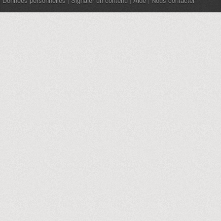
Données personnelles
|
Signaler un contenu
|
Aide
|
Nous contacter