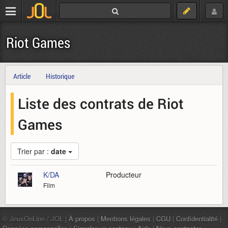
Riot Games
Article
Historique
Liste des contrats de Riot
Games
Trier par :
date
K/DA
Producteur
Film
© JeuxOnLine / JOL |
À propos
|
Mentions légales
|
CGU
|
Confidentialité
|