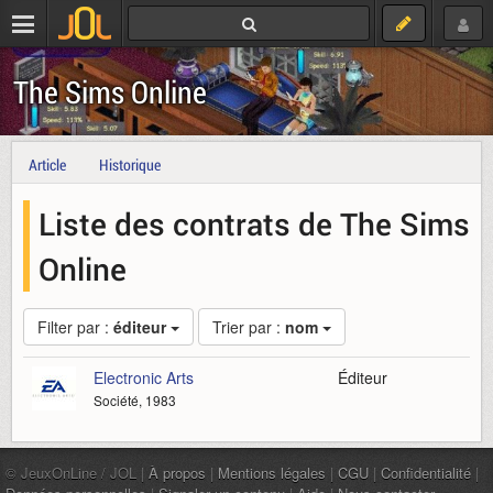
The Sims Online
Article
Historique
Liste des contrats de The Sims
Online
Filter par :
éditeur
Trier par :
nom
Electronic Arts
Éditeur
Société, 1983
© JeuxOnLine / JOL |
À propos
|
Mentions légales
|
CGU
|
Confidentialité
|