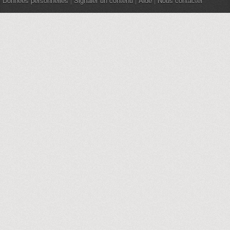
Données personnelles
|
Signaler un contenu
|
Aide
|
Nous contacter