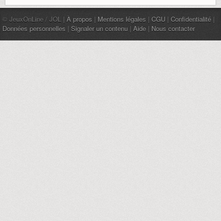
© JeuxOnLine / JOL |
À propos
|
Mentions légales
|
CGU
|
Confidentialité
|
Données personnelles
|
Signaler un contenu
|
Aide
|
Nous contacter