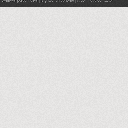
Données personnelles
|
Signaler un contenu
|
Aide
|
Nous contacter