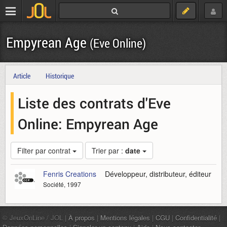
Empyrean Age
(Eve Online)
Article
Historique
Liste des contrats d'Eve
Online: Empyrean Age
Filter par contrat
Trier par :
date
Fenris Creations
Développeur, distributeur, éditeur
Société, 1997
© JeuxOnLine / JOL |
À propos
|
Mentions légales
|
CGU
|
Confidentialité
|