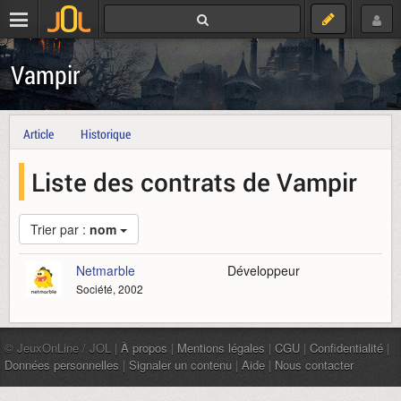
Vampir
Article
Historique
Liste des contrats de Vampir
Trier par :
nom
Netmarble
Développeur
Société, 2002
© JeuxOnLine / JOL |
À propos
|
Mentions légales
|
CGU
|
Confidentialité
|
Données personnelles
|
Signaler un contenu
|
Aide
|
Nous contacter