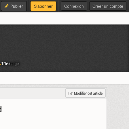
Publier
S'abonner
Connexion
Créer un compte
Télécharger
Modifier cet article
d