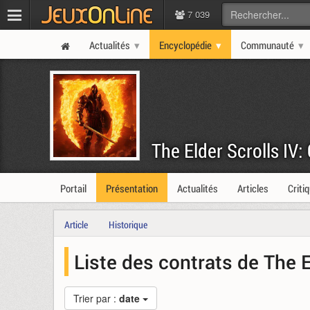
7 039
Actualités
Encyclopédie
Communauté
The Elder Scrolls IV
Portail
Présentation
Actualités
Articles
Criti
Article
Historique
Liste des contrats de The 
Trier par :
date