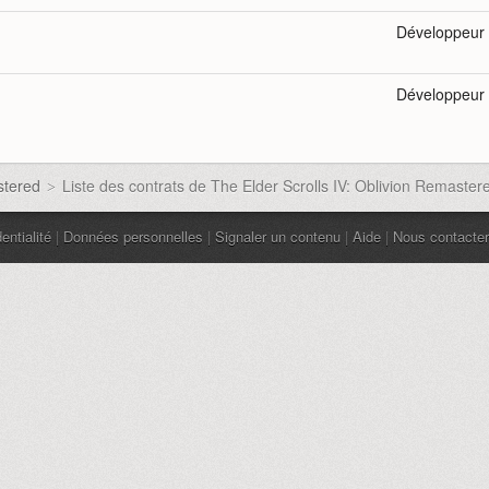
Développeur
Développeur
stered
Liste des contrats de The Elder Scrolls IV: Oblivion Remaster
>
entialité
|
Données personnelles
|
Signaler un contenu
|
Aide
|
Nous contacter