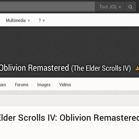
Tout JOL
Multimédia
?
: Oblivion Remastered
(The Elder Scrolls IV)
ques
Forums
Images
Vidéos
Elder Scrolls IV: Oblivion Remastere