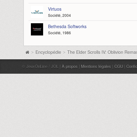
Virtuos
Société, 2004
Bethesda Softworks
Société, 1986
Encyclopédie
The Elder Scrolls IV: Oblivion Rema
>
>
© JeuxOnLine / JOL |
À propos
|
Mentions légales
|
CGU
|
Confid