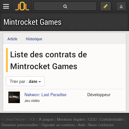
Mintrocket Games
Article
Historique
Liste des contrats de
Mintrocket Games
Trier par :
date
Nakwon: Last Paradise
Développeur
Jeu vidéo
© JeuxOnLine / JOL |
À propos
|
Mentions légales
|
CGU
|
Confidentialité
|
Données personnelles
|
Signaler un contenu
|
Aide
|
Nous contacter