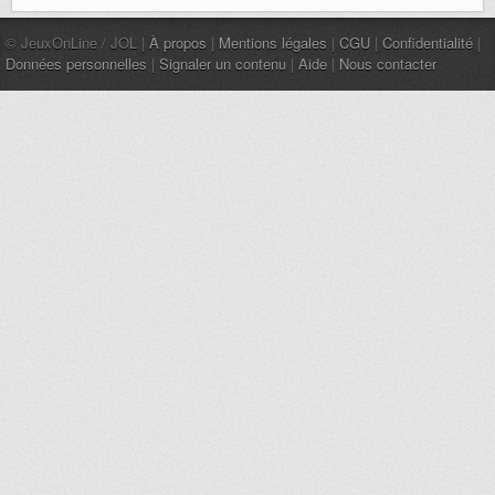
© JeuxOnLine / JOL |
À propos
|
Mentions légales
|
CGU
|
Confidentialité
|
Données personnelles
|
Signaler un contenu
|
Aide
|
Nous contacter