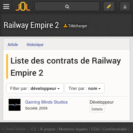
Railway Empire 2
Télécharger
Article
Historique
Liste des contrats de Railway
Empire 2
Filter par :
développeur
Trier par :
nom
Gaming Minds Studios
Développeur
Société, 2009
Détails
© JeuxOnLine / JOL |
À propos
|
Mentions légales
|
CGU
|
Confidentialité
|