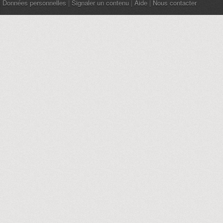
Données personnelles
|
Signaler un contenu
|
Aide
|
Nous contacter