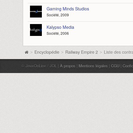
Gaming Minds Studios
Société, 2009
Kalypso Media
Société, 2006
Encyclopédie
Railway Empire 2
Liste des contr
>
>
>
© JeuxOnLine / JOL |
À propos
|
Mentions légales
|
CGU
|
Confid