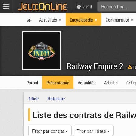
5 919
Actualités
Encyclopédie
Communauté
Railway Empire 2
Té
Portail
Présentation
Actualités
Articles
Criti
Article
Historique
Liste des contrats de Rail
Filter par contrat
Trier par :
date