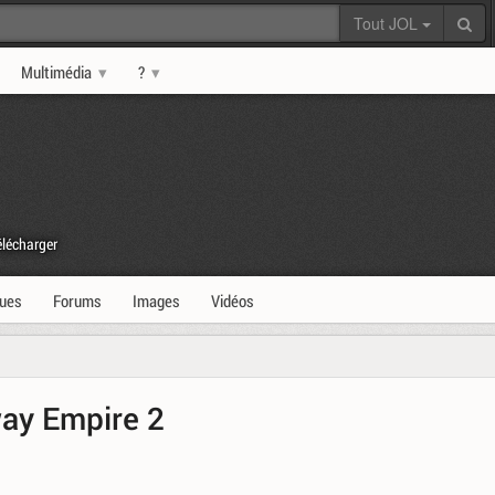
Tout JOL
Multimédia
?
lécharger
ques
Forums
Images
Vidéos
way Empire 2