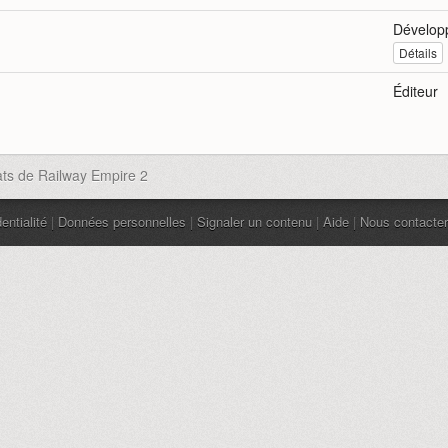
Dévelop
Détails
Éditeur
ats de Railway Empire 2
entialité
|
Données personnelles
|
Signaler un contenu
|
Aide
|
Nous contacter