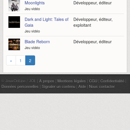
Moonlights
Développeur, éditeur
Jeu vidéo
Dark and Light: Tales of
Développeur, éditeur,
Gaia
exploitant
Jeu vidéo
Blade Reborn
Développeur, éditeur
Jeu vidéo
«
1
2
© JeuxOnLine / JOL |
À propos
|
Mentions légales
|
CGU
|
Confidentialité
|
Données personnelles
|
Signaler un contenu
|
Aide
|
Nous contacter