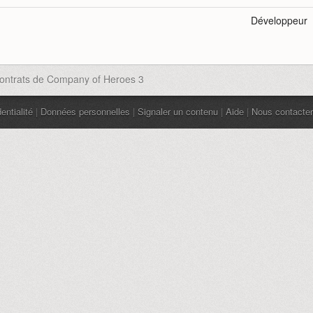
Développeur
contrats de Company of Heroes 3
entialité
|
Données personnelles
|
Signaler un contenu
|
Aide
|
Nous contacter