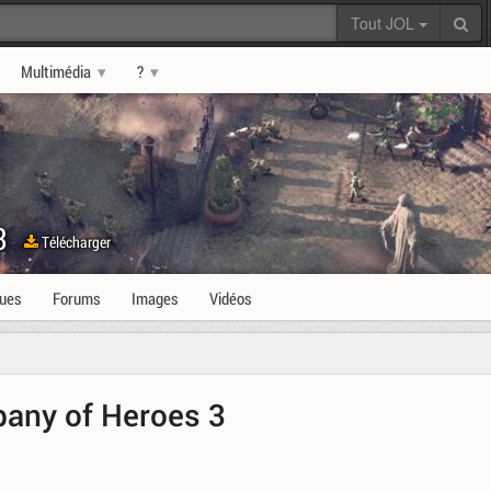
Tout JOL
Multimédia
?
3
Télécharger
ques
Forums
Images
Vidéos
pany of Heroes 3