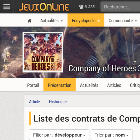
6 385
Actualités
Encyclopédie
Communauté
Company of Heroes 
Portail
Présentation
Actualités
Articles
Criti
Article
Historique
Liste des contrats de Com
Filter par :
développeur
Trier par :
nom