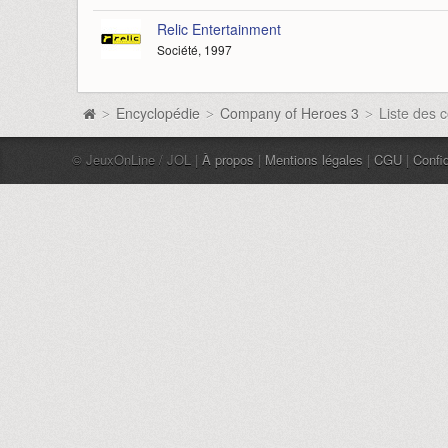
Relic Entertainment
Société, 1997
Encyclopédie
Company of Heroes 3
Liste des 
>
>
>
© JeuxOnLine / JOL |
À propos
|
Mentions légales
|
CGU
|
Confid