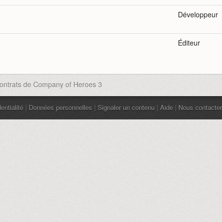
Développeur
Éditeur
contrats de Company of Heroes 3
entialité
|
Données personnelles
|
Signaler un contenu
|
Aide
|
Nous contacter