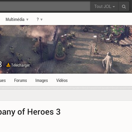
Tout JOL
Multimédia
?
3
Télécharger
ques
Forums
Images
Vidéos
pany of Heroes 3