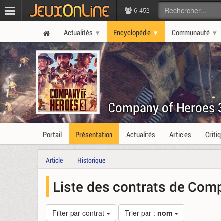
6 452
Actualités
Encyclopédie
Communauté
Company of Heroes 
Portail
Présentation
Actualités
Articles
Criti
Article
Historique
Liste des contrats de Com
Filter par contrat
Trier par :
nom