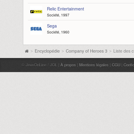
Relic Entertainment
Société, 1997
Sega
Société, 1960
Encyclopédie
Company of Heroes 3
Liste des 
>
>
>
© JeuxOnLine / JOL |
À propos
|
Mentions légales
|
CGU
|
Confid