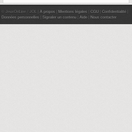
© JeuxOnLine / JOL |
À propos
|
Mentions légales
|
CGU
|
Confidentialité
|
Données personnelles
|
Signaler un contenu
|
Aide
|
Nous contacter