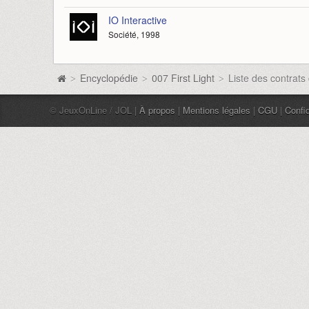
IO Interactive
Société, 1998
Encyclopédie
007 First Light
Liste des contrats 
>
>
>
© JeuxOnLine / JOL |
À propos
|
Mentions légales
|
CGU
|
Confid