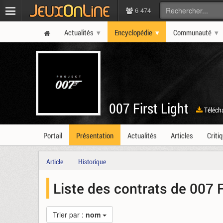
6 474
Actualités
Encyclopédie
Communauté
007 First Light
Téléch
Portail
Présentation
Actualités
Articles
Criti
Article
Historique
Liste des contrats de 007 F
Trier par :
nom