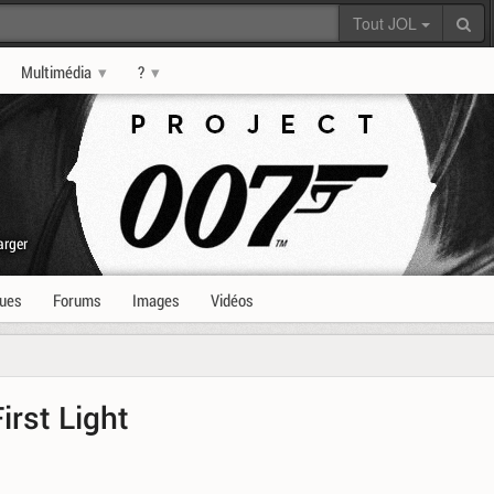
Tout JOL
Multimédia
?
arger
ques
Forums
Images
Vidéos
irst Light