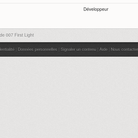
Développeur
de 007 First Light
entialité
|
Données personnelles
|
Signaler un contenu
|
Aide
|
Nous contacter