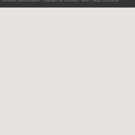
Données personnelles
|
Signaler un contenu
|
Aide
|
Nous contacter