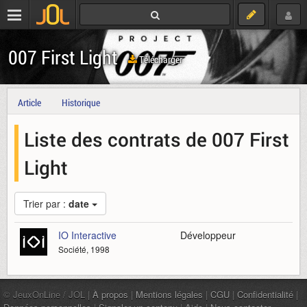
007 First Light
Télécharger
Article
Historique
Liste des contrats de 007 First
Light
Trier par :
date
IO Interactive
Développeur
Société, 1998
© JeuxOnLine / JOL |
À propos
|
Mentions légales
|
CGU
|
Confidentialité
|