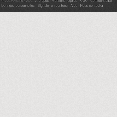
© JeuxOnLine / JOL |
À propos
|
Mentions légales
|
CGU
|
Confidentialité
|
Données personnelles
|
Signaler un contenu
|
Aide
|
Nous contacter