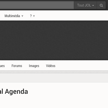
Tout JOL
Multimédia
?
ques
Forums
Images
Vidéos
al Agenda