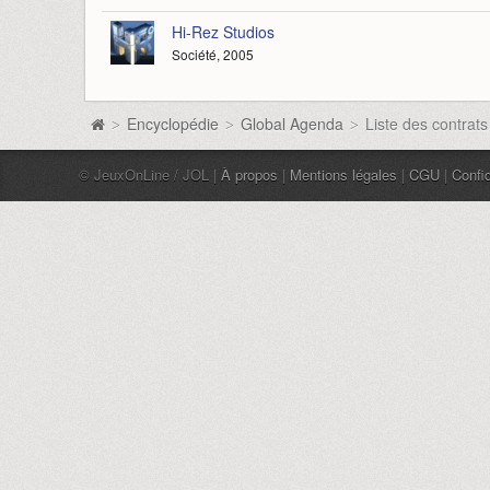
Hi-Rez Studios
Société, 2005
Encyclopédie
Global Agenda
Liste des contrat
>
>
>
© JeuxOnLine / JOL |
À propos
|
Mentions légales
|
CGU
|
Confid