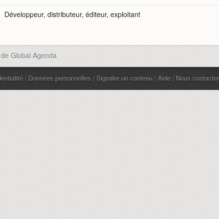
Développeur, distributeur, éditeur, exploitant
s de Global Agenda
entialité
|
Données personnelles
|
Signaler un contenu
|
Aide
|
Nous contacter