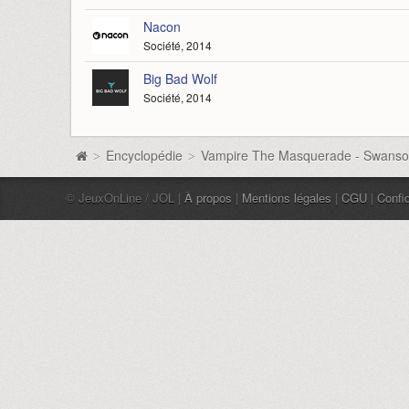
Nacon
Société, 2014
Big Bad Wolf
Société, 2014
Encyclopédie
Vampire The Masquerade - Swans
>
>
© JeuxOnLine / JOL |
À propos
|
Mentions légales
|
CGU
|
Confid