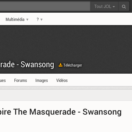
Tout JOL
Multimédia
?
rade - Swansong
Télécharger
ques
Forums
Images
Vidéos
mpire The Masquerade - Swansong