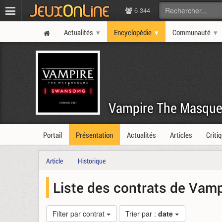
6 344
Actualités
Encyclopédie
Communauté
Vampire The Masque
Portail
Présentation
Actualités
Articles
Criti
Article
Historique
Liste des contrats de Va
Filter par contrat
Trier par :
date