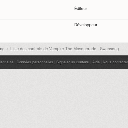
Éditeur
Développeur
ong
Liste des contrats de Vampire The Masquerade - Swansong
>
entialité
|
Données personnelles
|
Signaler un contenu
|
Aide
|
Nous contacter