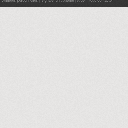
Données personnelles
|
Signaler un contenu
|
Aide
|
Nous contacter