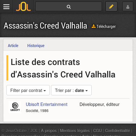
Assassin's Creed Valhalla
Télécharger
Article
Historique
Liste des contrats
d'Assassin's Creed Valhalla
Filter par contrat
Trier par :
date
Ubisoft Entertainment
Développeur, éditeur
Société, 1986
© JeuxOnLine / JOL |
À propos
|
Mentions légales
|
CGU
|
Confidentialité
|