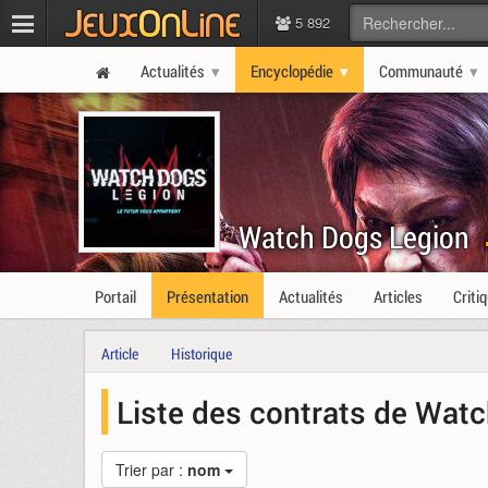
5 892
Actualités
Encyclopédie
Communauté
Watch Dogs Legion
Portail
Présentation
Actualités
Articles
Criti
Article
Historique
Liste des contrats de Wat
Trier par :
nom