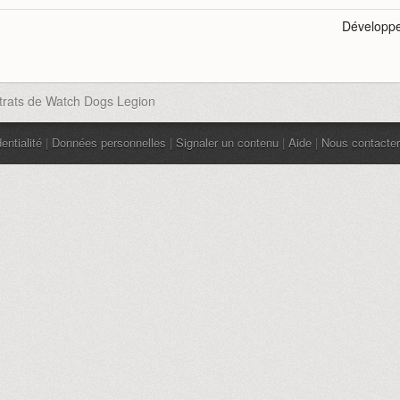
Développ
ntrats de Watch Dogs Legion
entialité
|
Données personnelles
|
Signaler un contenu
|
Aide
|
Nous contacter