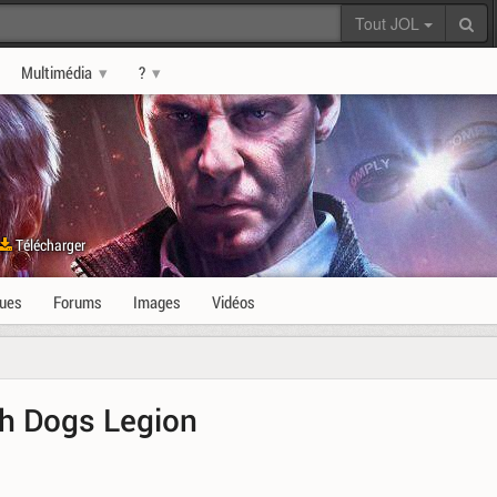
Tout JOL
Multimédia
?
Télécharger
ques
Forums
Images
Vidéos
ch Dogs Legion