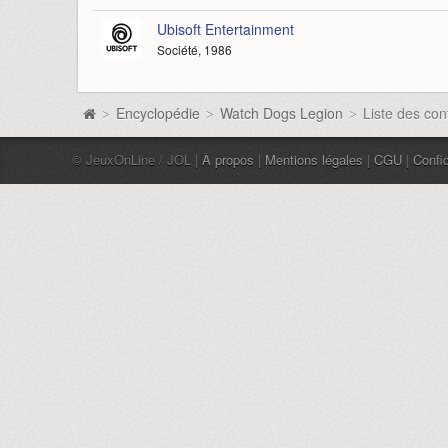
Ubisoft Entertainment
Société, 1986
Encyclopédie
Watch Dogs Legion
Liste des co
>
>
>
© JeuxOnLine / JOL |
À propos
|
Mentions légales
|
CGU
|
Confid