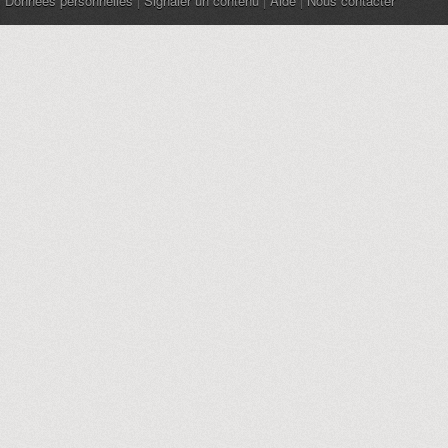
Données personnelles
|
Signaler un contenu
|
Aide
|
Nous contacter