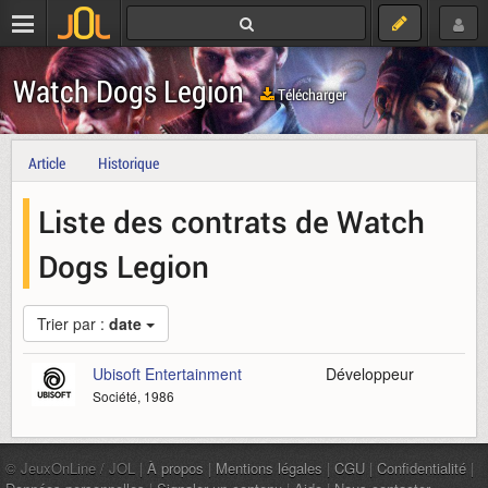
Watch Dogs Legion
Télécharger
Article
Historique
Liste des contrats de Watch
Dogs Legion
Trier par :
date
Ubisoft Entertainment
Développeur
Société, 1986
© JeuxOnLine / JOL |
À propos
|
Mentions légales
|
CGU
|
Confidentialité
|