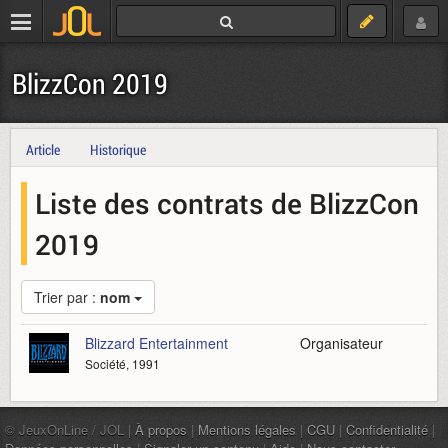
BlizzCon 2019
Article
Historique
Liste des contrats de BlizzCon
2019
Trier par :
nom
Blizzard Entertainment
Organisateur
Société, 1991
© JeuxOnLine / JOL |
À propos
|
Mentions légales
|
CGU
|
Confidentialité
|