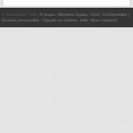
© JeuxOnLine / JOL |
À propos
|
Mentions légales
|
CGU
|
Confidentialité
|
Données personnelles
|
Signaler un contenu
|
Aide
|
Nous contacter