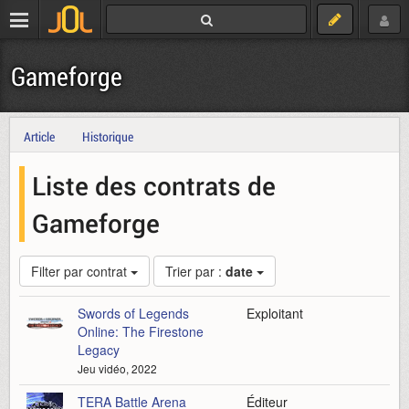
Gameforge
Article
Historique
Liste des contrats de
Gameforge
Filter par contrat
Trier par :
date
Swords of Legends
Exploitant
Online: The Firestone
Legacy
Jeu vidéo, 2022
TERA Battle Arena
Éditeur