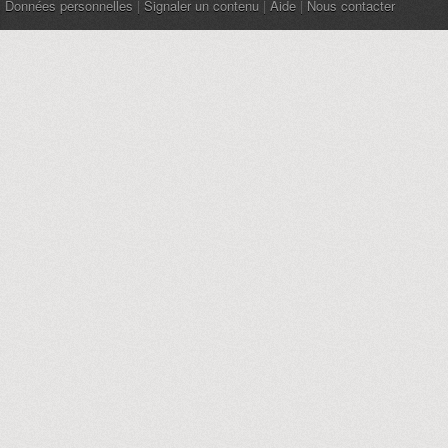
Données personnelles
|
Signaler un contenu
|
Aide
|
Nous contacter