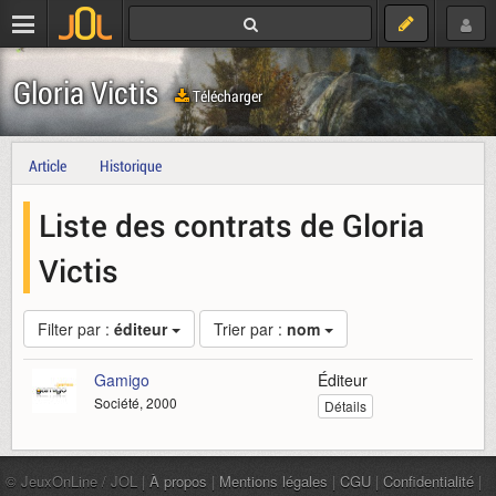
Gloria Victis
Télécharger
Article
Historique
Liste des contrats de Gloria
Victis
Filter par :
éditeur
Trier par :
nom
Gamigo
Éditeur
Société, 2000
Détails
© JeuxOnLine / JOL |
À propos
|
Mentions légales
|
CGU
|
Confidentialité
|