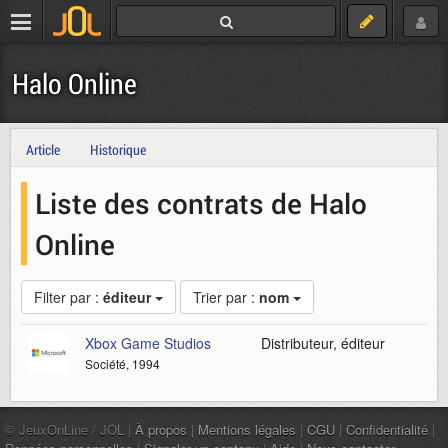
Halo Online
Article
Historique
Liste des contrats de Halo
Online
Filter par :
éditeur
Trier par :
nom
Xbox Game Studios
Distributeur, éditeur
Société, 1994
© JeuxOnLine / JOL |
À propos
|
Mentions légales
|
CGU
|
Confidentialité
|