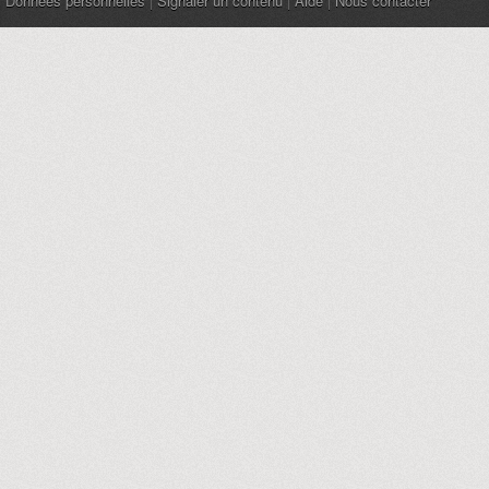
Données personnelles
|
Signaler un contenu
|
Aide
|
Nous contacter