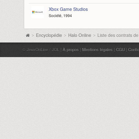
Xbox Game Studios
Société, 1994
Encyclopédie
Halo Online
Liste des contrats de
>
>
>
© JeuxOnLine / JOL |
À propos
|
Mentions légales
|
CGU
|
Confid