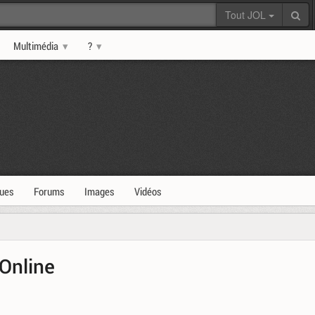
Tout JOL
Multimédia
?
ques
Forums
Images
Vidéos
 Online