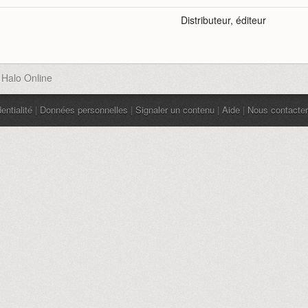
Distributeur, éditeur
 Halo Online
entialité
|
Données personnelles
|
Signaler un contenu
|
Aide
|
Nous contacter