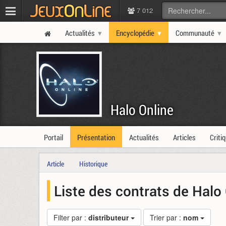
7 012
Actualités
Encyclopédie
Communauté
Halo Online
Portail
Présentation
Actualités
Articles
Criti
Article
Historique
Liste des contrats de Halo
Filter par :
distributeur
Trier par :
nom