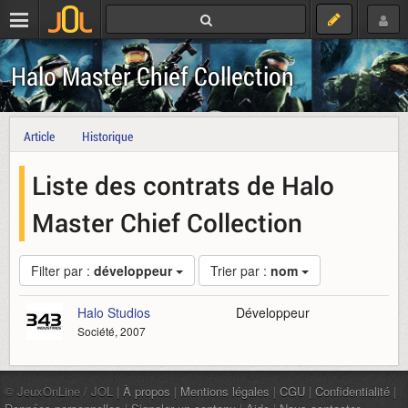
Halo Master Chief Collection
Article
Historique
Liste des contrats de Halo
Master Chief Collection
Filter par :
développeur
Trier par :
nom
Halo Studios
Développeur
Société, 2007
© JeuxOnLine / JOL |
À propos
|
Mentions légales
|
CGU
|
Confidentialité
|