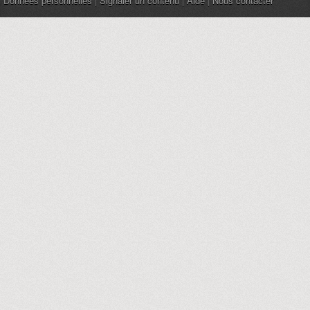
Données personnelles
|
Signaler un contenu
|
Aide
|
Nous contacter